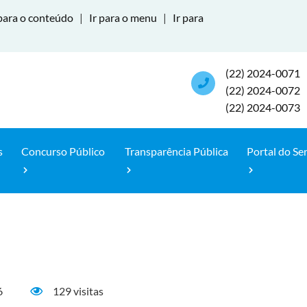
para o conteúdo
|
Ir para o menu
|
Ir para
(22) 2024-0071
(22) 2024-0072
(22) 2024-0073
s
Concurso Público
Transparência Pública
Portal do Se
6
129 visitas