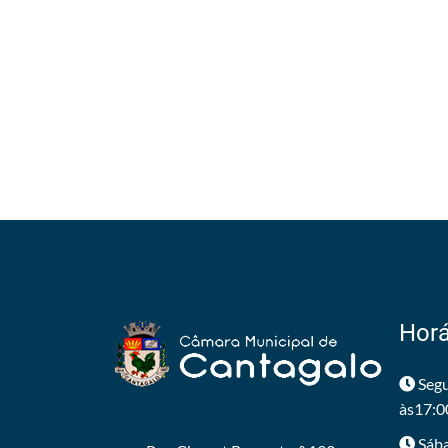
Horá
Segu
às17:0
Sába