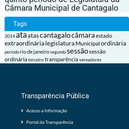
Câmara Municipal de Cantagalo
Tags
ata
cantagalo
câmara
atas
estado
2014
extraordinária
legislatura
ordinária
Municipal
sessão
sessão
rio de janeiro
período
segundo
ordinária
transparência
terceiro
vereadores
Transparência Pública
Acesso a Informação
Portal da Transparência