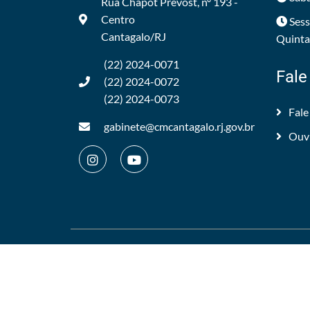
Rua Chapot Prevost, nº 193 -
Centro
Sess
Cantagalo/RJ
Quintas
(22) 2024-0071
Fale
(22) 2024-0072
(22) 2024-0073
Fale
gabinete@cmcantagalo.rj.gov.br
Ouv
©2012/2026 -
Câmara Municipal de Cantagalo
.