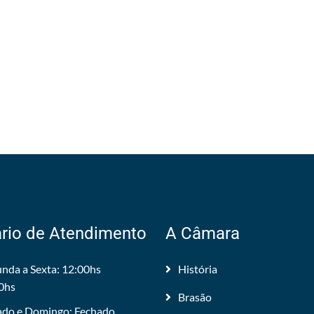
rio de Atendimento
A Câmara
nda a Sexta: 12:00hs
História
0hs
Brasão
do e Domingo: Fechado