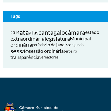
Tags
ata
cantagalo
câmara
atas
estado
2014
extraordinária
legislatura
Municipal
ordinária
rio de janeiro
período
segundo
sessão
sessão ordinária
terceiro
transparência
vereadores