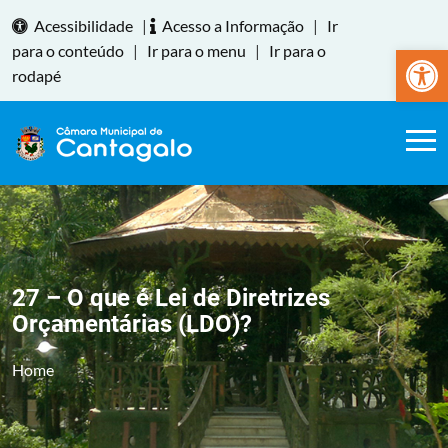
Acessibilidade
|
Acesso a Informação
|
Ir
Abrir a
para o conteúdo
|
Ir para o menu
|
Ir para o
rodapé
27 – O que é Lei de Diretrizes
Orçamentárias (LDO)?
Home