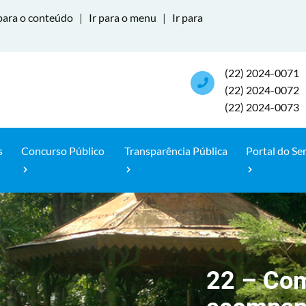
para o conteúdo
|
Ir para o menu
|
Ir para
(22) 2024-0071
(22) 2024-0072
(22) 2024-0073
s
Concurso Público
Transparência Pública
Portal do Se
22 – Com