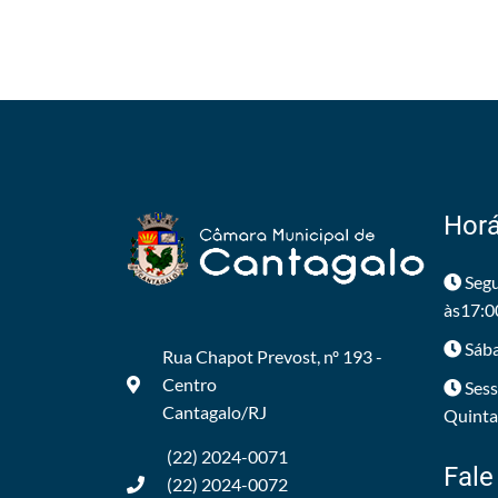
Horá
Segu
às17:0
Sába
Rua Chapot Prevost, nº 193 -
Centro
Sess
Cantagalo/RJ
Quintas
(22) 2024-0071
Fale
(22) 2024-0072