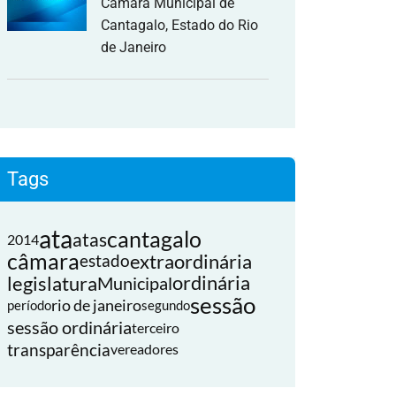
Câmara Municipal de
Cantagalo, Estado do Rio
de Janeiro
Tags
ata
cantagalo
atas
2014
câmara
extraordinária
estado
legislatura
ordinária
Municipal
sessão
rio de janeiro
período
segundo
sessão ordinária
terceiro
transparência
vereadores