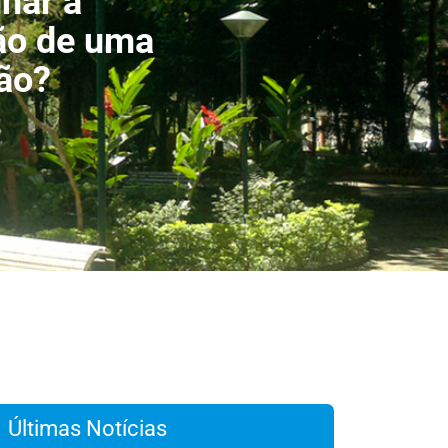
har a
ão de uma
ão?
Últimas Notícias