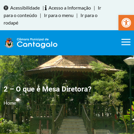
Acessibilidade
|
Acesso a Informação
|
Ir
Abrir a
para o conteúdo
|
Ir para o menu
|
Ir para o
rodapé
2 – O que é Mesa Diretora?
Home