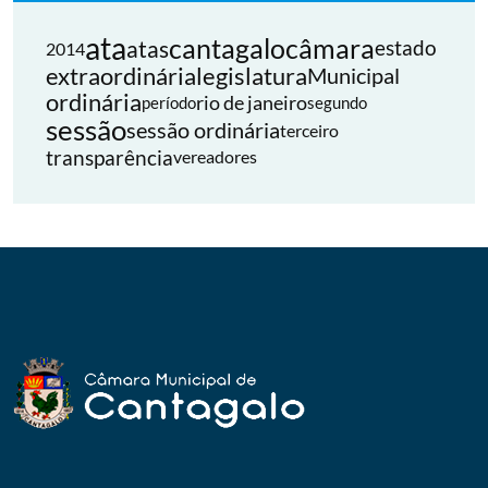
ata
cantagalo
câmara
atas
estado
2014
extraordinária
legislatura
Municipal
ordinária
rio de janeiro
período
segundo
sessão
sessão ordinária
terceiro
transparência
vereadores