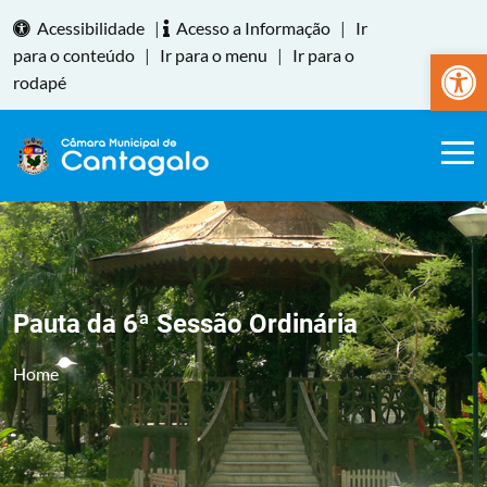
Acessibilidade
|
Acesso a Informação
|
Ir
Abrir a
para o conteúdo
|
Ir para o menu
|
Ir para o
rodapé
Pauta da 6ª Sessão Ordinária
Home