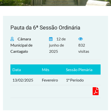
Pauta da 6ª Sessão Ordinária
Câmara
12 de
Municipal de
junho de
832
Cantagalo
2025
visitas
Data
Mês
Sessão Plenária
13/02/2025
Fevereiro
1ª Período