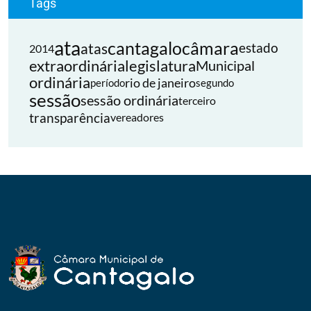
Tags
ata
cantagalo
câmara
atas
estado
2014
extraordinária
legislatura
Municipal
ordinária
rio de janeiro
período
segundo
sessão
sessão ordinária
terceiro
transparência
vereadores