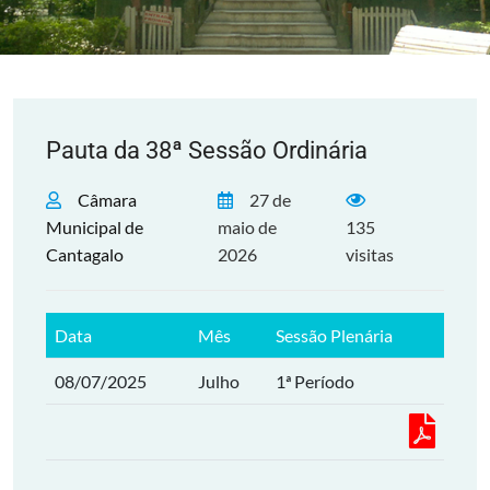
Pauta da 38ª Sessão Ordinária
Câmara
27 de
Municipal de
maio de
135
Cantagalo
2026
visitas
Data
Mês
Sessão Plenária
08/07/2025
Julho
1ª Período