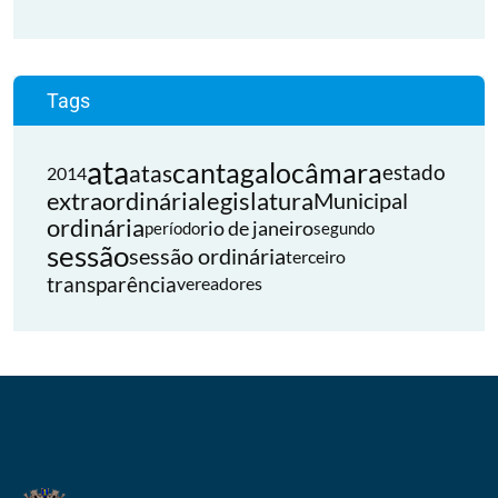
Tags
ata
cantagalo
câmara
atas
estado
2014
extraordinária
legislatura
Municipal
ordinária
rio de janeiro
período
segundo
sessão
sessão ordinária
terceiro
transparência
vereadores