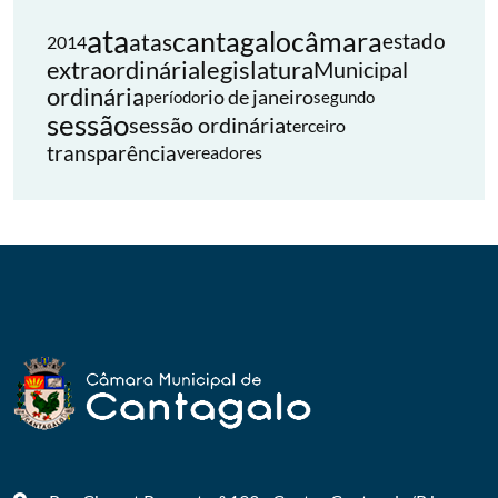
ata
cantagalo
câmara
atas
estado
2014
extraordinária
legislatura
Municipal
ordinária
rio de janeiro
período
segundo
sessão
sessão ordinária
terceiro
transparência
vereadores