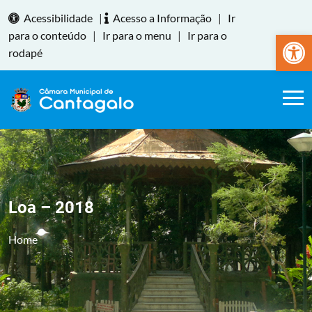
Acessibilidade
|
Acesso a Informação
|
Ir
Abrir a
para o conteúdo
|
Ir para o menu
|
Ir para o
rodapé
Loa – 2018
Home