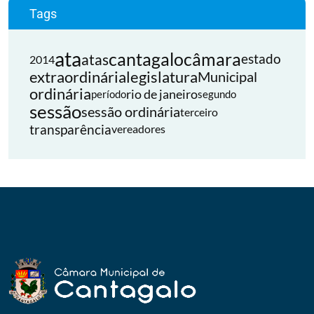
Tags
ata
cantagalo
câmara
atas
estado
2014
extraordinária
legislatura
Municipal
ordinária
rio de janeiro
período
segundo
sessão
sessão ordinária
terceiro
transparência
vereadores