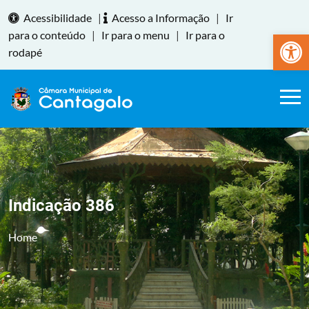
Acessibilidade
|
Acesso a Informação
|
Ir
Abrir a
para o conteúdo
|
Ir para o menu
|
Ir para o
rodapé
Indicação 386
Home