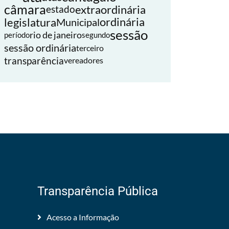
câmara
extraordinária
estado
legislatura
ordinária
Municipal
sessão
rio de janeiro
período
segundo
sessão ordinária
terceiro
transparência
vereadores
Transparência Pública
Acesso a Informação