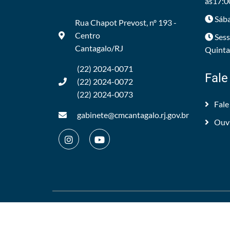
às17:0
Sába
Rua Chapot Prevost, nº 193 -
Centro
Sess
Cantagalo/RJ
Quintas
(22) 2024-0071
Fale
(22) 2024-0072
(22) 2024-0073
Fale
gabinete@cmcantagalo.rj.gov.br
Ouv
©2012/2026 -
Câmara Municipal de Cantagalo
.