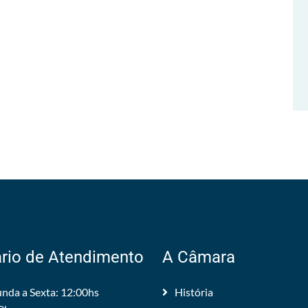
rio de Atendimento
A Câmara
nda a Sexta: 12:00hs
História