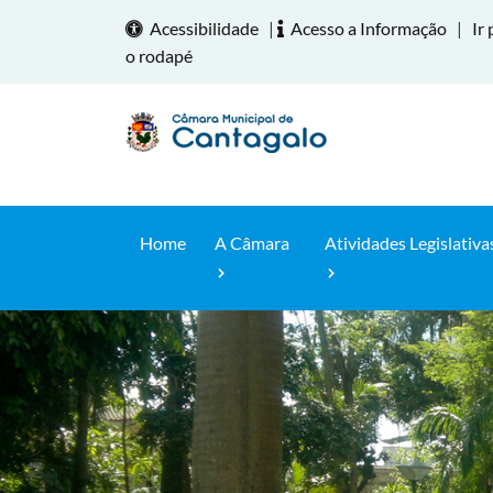
Acessibilidade
|
Acesso a Informação
|
Ir 
o rodapé
Home
A Câmara
Atividades Legislativa