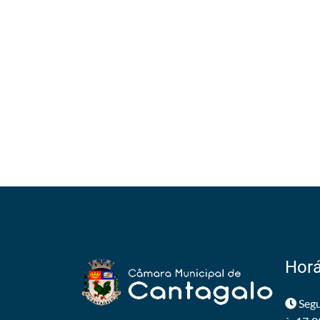
Horá
Segu