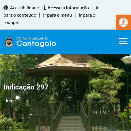
Acessibilidade
|
Acesso a Informação
|
Ir
Abrir a
para o conteúdo
|
Ir para o menu
|
Ir para o
rodapé
Indicação 297
Home