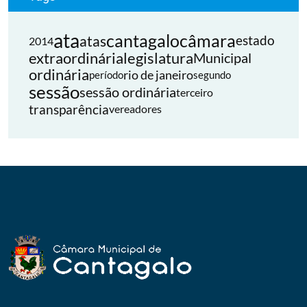
ata
cantagalo
câmara
atas
estado
2014
extraordinária
legislatura
Municipal
ordinária
rio de janeiro
período
segundo
sessão
sessão ordinária
terceiro
transparência
vereadores