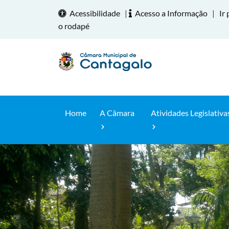
Acessibilidade
|
Acesso a Informação
|
Ir 
o rodapé
Home
A Câmara
Atividades Legislativa