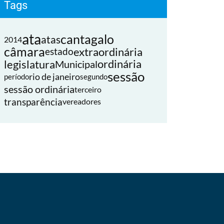
Tags
ata
cantagalo
atas
2014
câmara
extraordinária
estado
legislatura
ordinária
Municipal
sessão
rio de janeiro
período
segundo
sessão ordinária
terceiro
transparência
vereadores