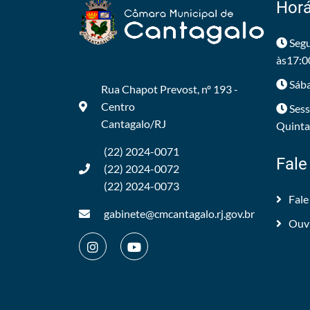
Horá
Segu
às17:0
Sába
Rua Chapot Prevost, nº 193 -
Centro
Sess
Cantagalo/RJ
Quintas
(22) 2024-0071
Fale
(22) 2024-0072
(22) 2024-0073
Fale
gabinete@cmcantagalo.rj.gov.br
Ouv