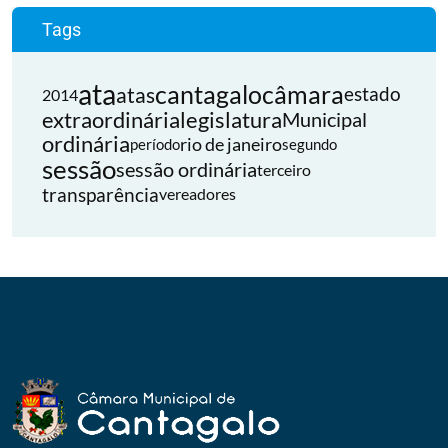
Tags
ata
cantagalo
câmara
atas
estado
2014
extraordinária
legislatura
Municipal
ordinária
rio de janeiro
período
segundo
sessão
sessão ordinária
terceiro
transparência
vereadores