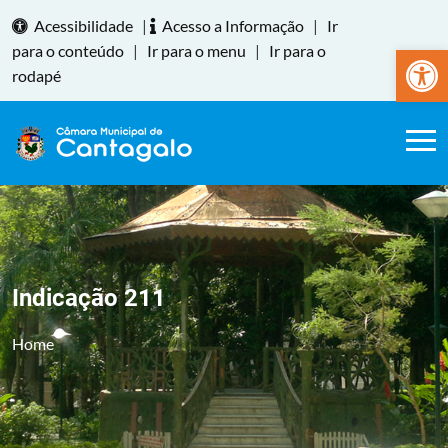
Acessibilidade
|
Acesso a Informação
|
Ir
Abrir a
para o conteúdo
|
Ir para o menu
|
Ir para o
rodapé
Indicação 211
Home