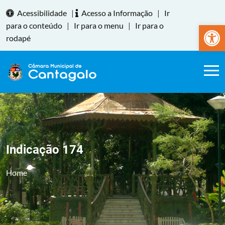
Acessibilidade
|
Acesso a Informação
|
Ir
Abrir a
para o conteúdo
|
Ir para o menu
|
Ir para o
rodapé
Indicação 174
Home