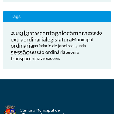
Tags
ata
cantagalo
câmara
atas
estado
2014
extraordinária
legislatura
Municipal
ordinária
rio de janeiro
período
segundo
sessão
sessão ordinária
terceiro
transparência
vereadores