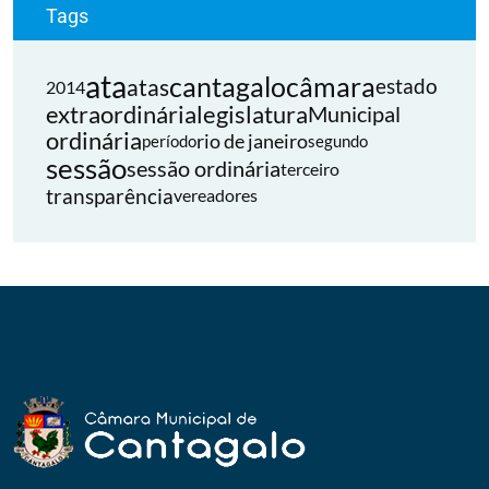
Tags
ata
cantagalo
câmara
atas
estado
2014
extraordinária
legislatura
Municipal
ordinária
rio de janeiro
período
segundo
sessão
sessão ordinária
terceiro
transparência
vereadores