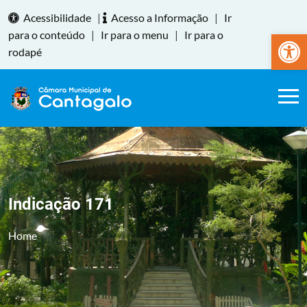
Acessibilidade
|
Acesso a Informação
|
Ir
Abrir a
para o conteúdo
|
Ir para o menu
|
Ir para o
rodapé
Indicação 171
Home