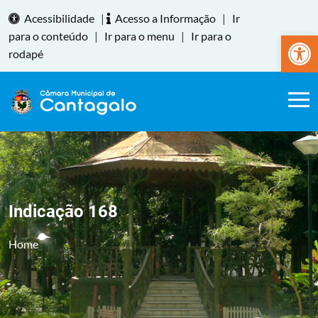
Acessibilidade
|
Acesso a Informação
|
Ir
Abrir a
para o conteúdo
|
Ir para o menu
|
Ir para o
rodapé
Indicação 168
Home