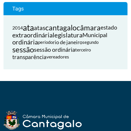
Tags
ata
cantagalo
câmara
atas
estado
2014
extraordinária
legislatura
Municipal
ordinária
rio de janeiro
período
segundo
sessão
sessão ordinária
terceiro
transparência
vereadores