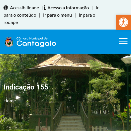
Acessibilidade
|
Acesso a Informação
|
Ir
Abrir a
para o conteúdo
|
Ir para o menu
|
Ir para o
rodapé
Indicação 155
Home