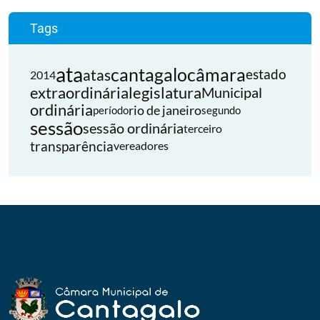
Tags
ata
cantagalo
câmara
atas
estado
2014
extraordinária
legislatura
Municipal
ordinária
rio de janeiro
período
segundo
sessão
sessão ordinária
terceiro
transparência
vereadores