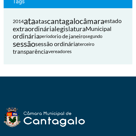
Tags
ata
cantagalo
câmara
atas
estado
2014
extraordinária
legislatura
Municipal
ordinária
rio de janeiro
período
segundo
sessão
sessão ordinária
terceiro
transparência
vereadores