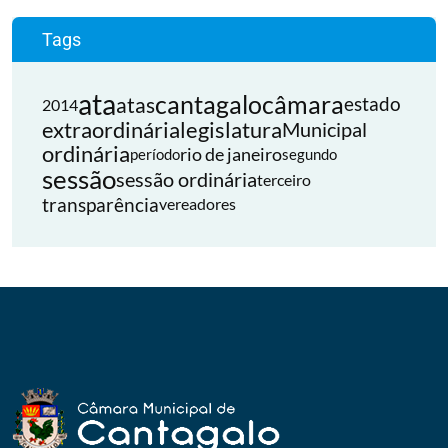
Tags
ata
cantagalo
câmara
atas
estado
2014
extraordinária
legislatura
Municipal
ordinária
rio de janeiro
período
segundo
sessão
sessão ordinária
terceiro
transparência
vereadores