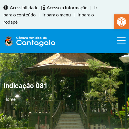
Acessibilidade
|
Acesso a Informação
|
Ir
Abrir a
para o conteúdo
|
Ir para o menu
|
Ir para o
rodapé
Indicação 081
Home