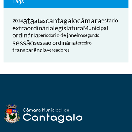
Tags
ata
cantagalo
câmara
atas
estado
2014
extraordinária
legislatura
Municipal
ordinária
rio de janeiro
período
segundo
sessão
sessão ordinária
terceiro
transparência
vereadores