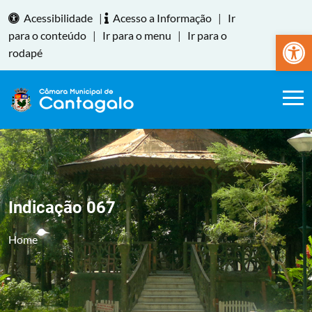
Acessibilidade
|
Acesso a Informação
|
Ir
Abrir a
para o conteúdo
|
Ir para o menu
|
Ir para o
rodapé
Indicação 067
Home