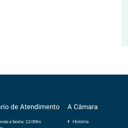
rio de Atendimento
A Câmara
nda a Sexta: 12:00hs
História