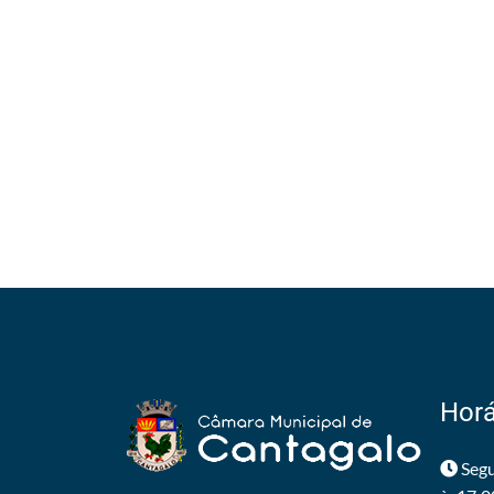
Horá
Segu