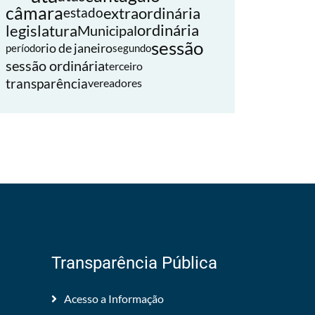
câmara
extraordinária
estado
legislatura
ordinária
Municipal
sessão
rio de janeiro
período
segundo
sessão ordinária
terceiro
transparência
vereadores
Transparência Pública
Acesso a Informação