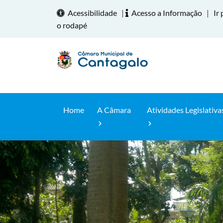
Acessibilidade
|
Acesso a Informação
|
Ir 
o rodapé
Home
A Câmara
Atividades Legislativa