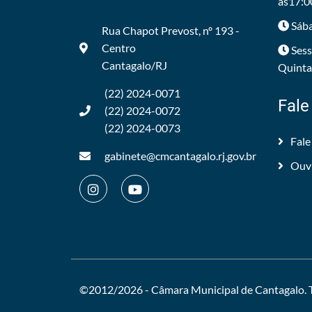
às17:0
Sába
Rua Chapot Prevost, nº 193 -
Centro
Sess
Cantagalo/RJ
Quintas
(22) 2024-0071
Fale
(22) 2024-0072
(22) 2024-0073
Fale
gabinete@cmcantagalo.rj.gov.br
Ouv
©2012/2026 -
Câmara Municipal de Cantagalo
.