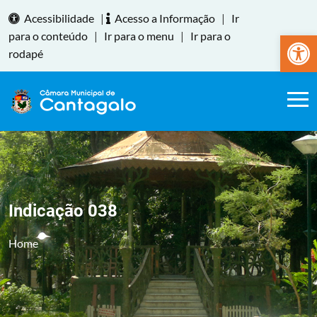
Acessibilidade
|
Acesso a Informação
|
Ir
Abrir a
para o conteúdo
|
Ir para o menu
|
Ir para o
rodapé
Indicação 038
Home