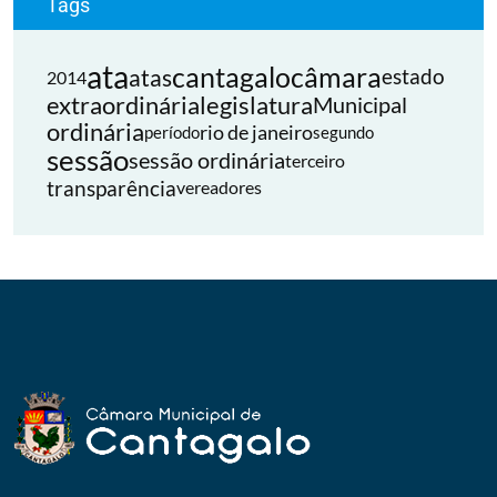
Tags
ata
cantagalo
câmara
atas
estado
2014
extraordinária
legislatura
Municipal
ordinária
rio de janeiro
período
segundo
sessão
sessão ordinária
terceiro
transparência
vereadores