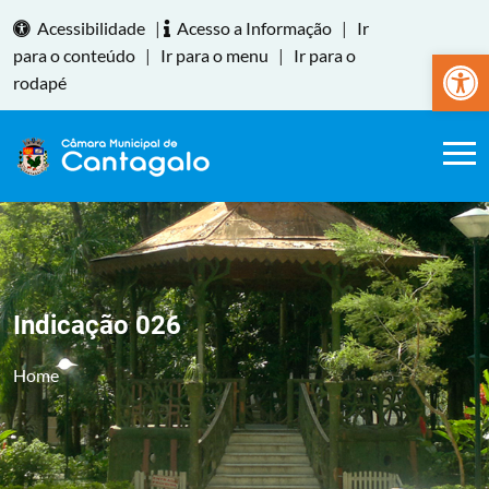
Acessibilidade
|
Acesso a Informação
|
Ir
Abrir a
para o conteúdo
|
Ir para o menu
|
Ir para o
rodapé
Indicação 026
Home