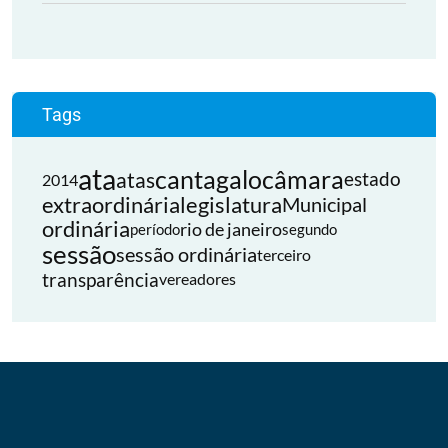
Tags
ata
cantagalo
câmara
atas
estado
2014
extraordinária
legislatura
Municipal
ordinária
rio de janeiro
período
segundo
sessão
sessão ordinária
terceiro
transparência
vereadores