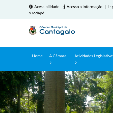
Acessibilidade
|
Acesso a Informação
|
Ir 
o rodapé
Home
A Câmara
Atividades Legislativa