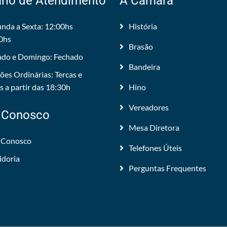
rio de Atendimento
A Câmara
nda a Sexta: 12:00hs
História
0hs
Brasão
do e Domingo: Fechado
Bandeira
ões Ordinárias: Tercas e
 a partir das 18:30h
Hino
Vereadores
 Conosco
Mesa Diretora
 Conosco
Telefones Úteis
idoria
Perguntas Frequentes