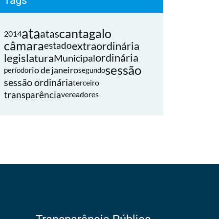
Tags
ata
cantagalo
atas
2014
câmara
extraordinária
estado
legislatura
ordinária
Municipal
sessão
rio de janeiro
período
segundo
sessão ordinária
terceiro
transparência
vereadores