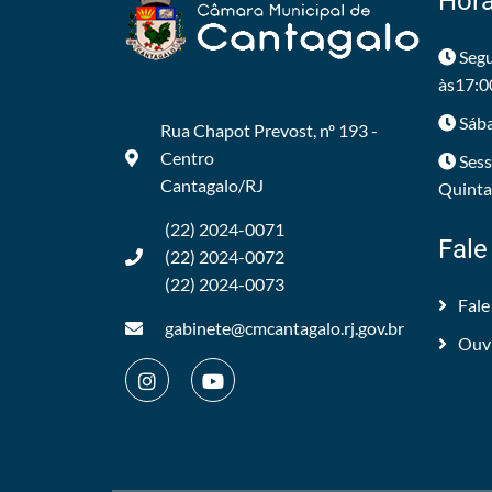
Horá
Segu
às17:0
Sába
Rua Chapot Prevost, nº 193 -
Centro
Sess
Cantagalo/RJ
Quintas
(22) 2024-0071
Fale
(22) 2024-0072
(22) 2024-0073
Fale
gabinete@cmcantagalo.rj.gov.br
Ouv