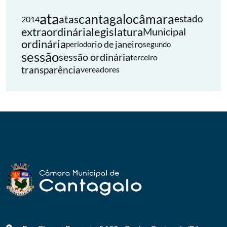
ata
cantagalo
câmara
atas
estado
2014
extraordinária
legislatura
Municipal
ordinária
rio de janeiro
período
segundo
sessão
sessão ordinária
terceiro
transparência
vereadores