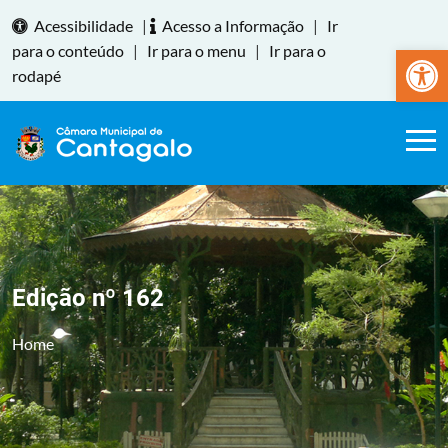
Acessibilidade
|
Acesso a Informação
|
Ir
Abrir a
para o conteúdo
|
Ir para o menu
|
Ir para o
rodapé
Edição nº 162
Home