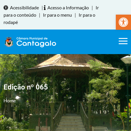
Acessibilidade
|
Acesso a Informação
|
Ir
Abrir a
para o conteúdo
|
Ir para o menu
|
Ir para o
rodapé
Edição nº 065
Home