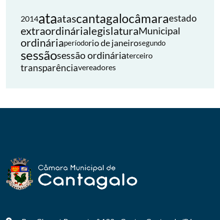
ata
cantagalo
câmara
atas
estado
2014
extraordinária
legislatura
Municipal
ordinária
rio de janeiro
período
segundo
sessão
sessão ordinária
terceiro
transparência
vereadores