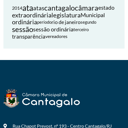
ata
cantagalo
câmara
atas
estado
2014
extraordinária
legislatura
Municipal
ordinária
rio de janeiro
período
segundo
sessão
sessão ordinária
terceiro
transparência
vereadores
Rua Chapot Prevost, nº 193 - Centro
Cantagalo/RJ