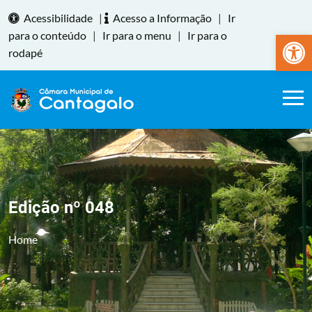
Acessibilidade
|
Acesso a Informação
|
Ir
Abrir a
para o conteúdo
|
Ir para o menu
|
Ir para o
rodapé
Edição nº 048
Home