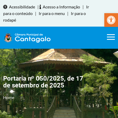
Acessibilidade
|
Acesso a Informação
|
Ir
Abrir a
para o conteúdo
|
Ir para o menu
|
Ir para o
rodapé
Portaria nº 050/2025, de 17
de setembro de 2025
Home