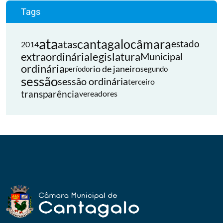
Tags
ata
cantagalo
câmara
atas
estado
2014
extraordinária
legislatura
Municipal
ordinária
rio de janeiro
período
segundo
sessão
sessão ordinária
terceiro
transparência
vereadores