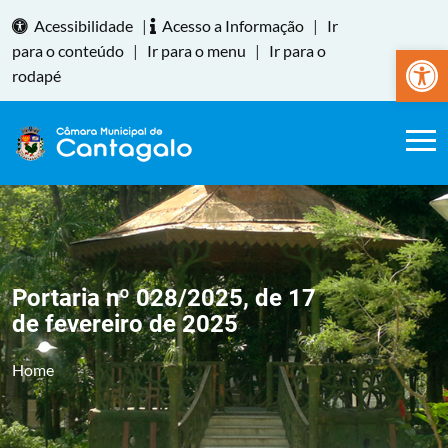
Acessibilidade
|
Acesso a Informação
|
Ir
Abrir a
para o conteúdo
|
Ir para o menu
|
Ir para o
rodapé
Portaria nº 028/2025, de 17
de fevereiro de 2025
Home