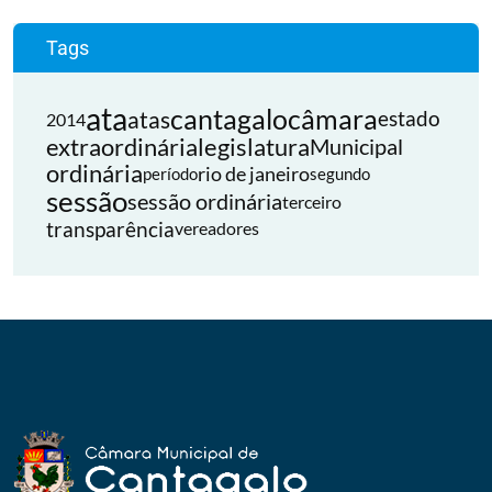
Tags
ata
cantagalo
câmara
atas
estado
2014
extraordinária
legislatura
Municipal
ordinária
rio de janeiro
período
segundo
sessão
sessão ordinária
terceiro
transparência
vereadores