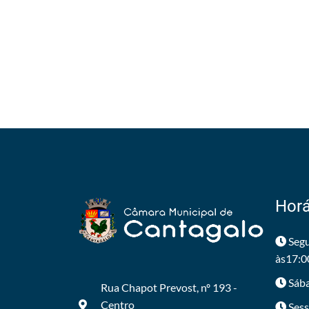
Horá
Segu
às17:0
Sába
Rua Chapot Prevost, nº 193 -
Centro
Sess