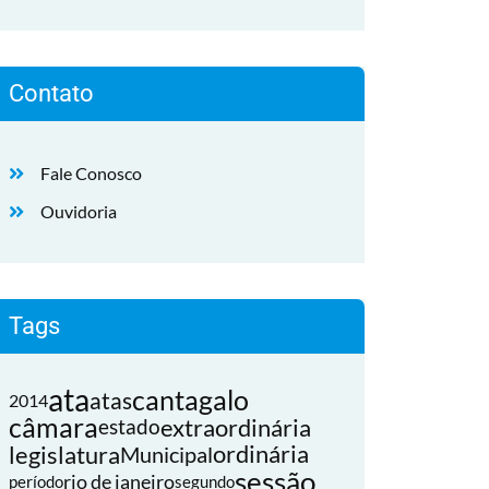
Contato
Fale Conosco
Ouvidoria
Tags
ata
cantagalo
atas
2014
câmara
extraordinária
estado
legislatura
ordinária
Municipal
sessão
rio de janeiro
período
segundo