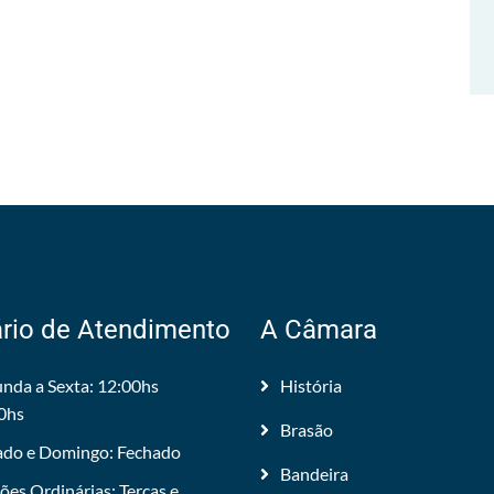
rio de Atendimento
A Câmara
nda a Sexta: 12:00hs
História
0hs
Brasão
do e Domingo: Fechado
Bandeira
ões Ordinárias: Tercas e