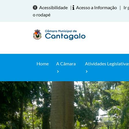
Acessibilidade
|
Acesso a Informação
|
Ir 
o rodapé
Home
A Câmara
Atividades Legislativa