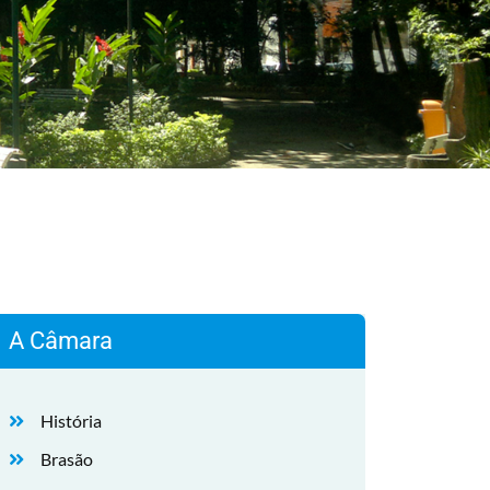
A Câmara
História
Brasão