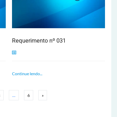
Requerimento nº 031
Continue lendo...
3
…
6
»