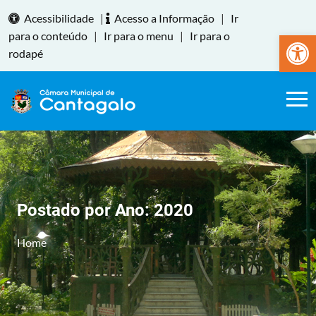
Acessibilidade
|
Acesso a Informação
|
Ir
Abrir a
para o conteúdo
|
Ir para o menu
|
Ir para o
rodapé
Postado por Ano:
2020
Home