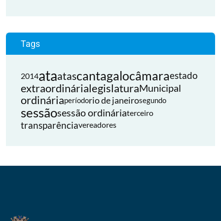
Tags
ata
cantagalo
câmara
atas
estado
2014
extraordinária
legislatura
Municipal
ordinária
rio de janeiro
período
segundo
sessão
sessão ordinária
terceiro
transparência
vereadores