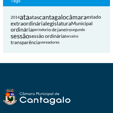
Tags
ata
cantagalo
câmara
atas
estado
2014
extraordinária
legislatura
Municipal
ordinária
rio de janeiro
período
segundo
sessão
sessão ordinária
terceiro
transparência
vereadores