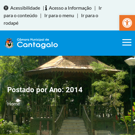
Acessibilidade
|
Acesso a Informação
|
Ir
Abrir a
para o conteúdo
|
Ir para o menu
|
Ir para o
rodapé
Postado por Ano:
2014
Home