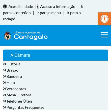
Acessibilidade
|
Acesso a Informação
|
Ir
Abrir a
para o conteúdo
|
Ir para o menu
|
Ir para o
rodapé
A Câmara
História
Brasão
Bandeira
Hino
Vereadores
Mesa Diretora
Telefones Úteis
Perguntas Frequentes