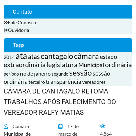
Contato
Fale Conosco
Ouvidoria
Tags
ata
cantagalo
câmara
atas
estado
2014
extraordinária
legislatura
ordinária
Municipal
sessão
sessão
rio de janeiro
período
segundo
ordinária
transparência
terceiro
vereadores
CÂMARA DE CANTAGALO RETOMA
TRABALHOS APÓS FALECIMENTO DO
VEREADOR RALFY MATIAS
Câmara
17 de
Municipal de
março de
4.864