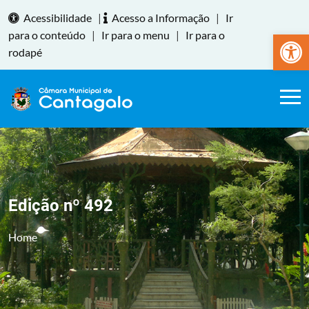
Acessibilidade
|
Acesso a Informação
|
Ir
Abrir a
para o conteúdo
|
Ir para o menu
|
Ir para o
rodapé
Edição nº 492
Home