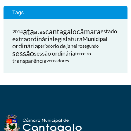
Tags
ata
cantagalo
câmara
atas
estado
2014
extraordinária
legislatura
Municipal
ordinária
rio de janeiro
período
segundo
sessão
sessão ordinária
terceiro
transparência
vereadores