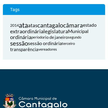
Tags
ata
cantagalo
câmara
atas
estado
2014
extraordinária
legislatura
Municipal
ordinária
rio de janeiro
período
segundo
sessão
sessão ordinária
terceiro
transparência
vereadores