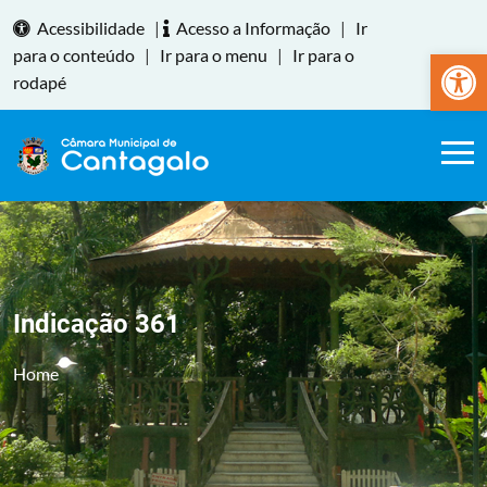
Acessibilidade
|
Acesso a Informação
|
Ir
Abrir a
para o conteúdo
|
Ir para o menu
|
Ir para o
rodapé
Indicação 361
Home