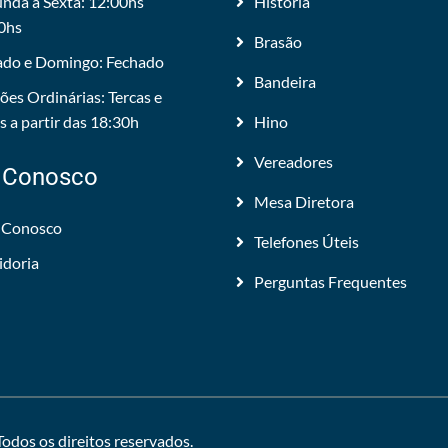
nda a Sexta: 12:00hs
História
0hs
Brasão
do e Domingo: Fechado
Bandeira
ões Ordinárias: Tercas e
 a partir das 18:30h
Hino
Vereadores
 Conosco
Mesa Diretora
 Conosco
Telefones Úteis
idoria
Perguntas Frequentes
 Todos os direitos reservados.