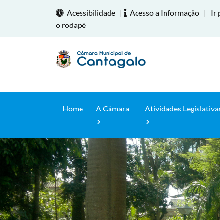
Acessibilidade
|
Acesso a Informação
|
Ir 
o rodapé
Home
A Câmara
Atividades Legislativa