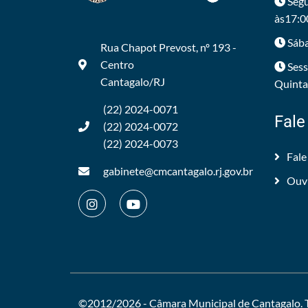
Segu
às17:0
Sába
Rua Chapot Prevost, nº 193 -
Centro
Sess
Cantagalo/RJ
Quintas
(22) 2024-0071
Fale
(22) 2024-0072
(22) 2024-0073
Fale
gabinete@cmcantagalo.rj.gov.br
Ouv
©2012/2026 -
Câmara Municipal de Cantagalo
.