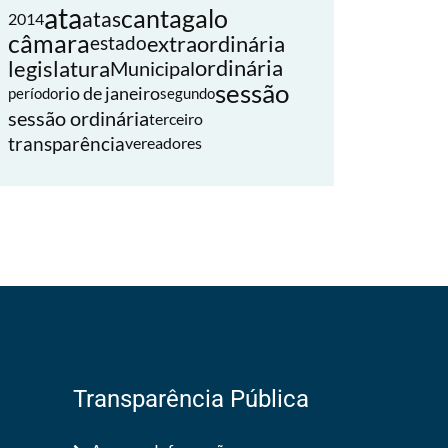
ata
cantagalo
atas
2014
câmara
extraordinária
estado
legislatura
ordinária
Municipal
sessão
rio de janeiro
período
segundo
sessão ordinária
terceiro
transparência
vereadores
Transparência Pública