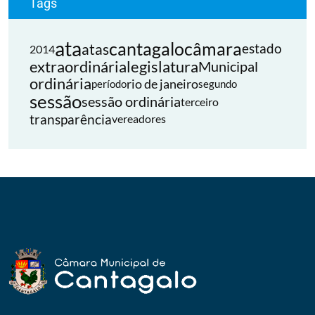
Tags
ata
cantagalo
câmara
atas
estado
2014
extraordinária
legislatura
Municipal
ordinária
rio de janeiro
período
segundo
sessão
sessão ordinária
terceiro
transparência
vereadores