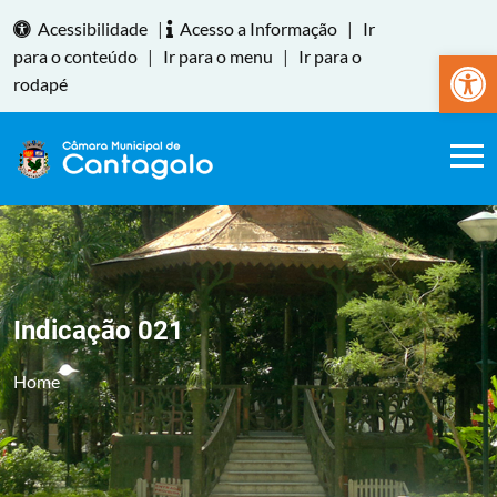
Acessibilidade
|
Acesso a Informação
|
Ir
Abrir a
para o conteúdo
|
Ir para o menu
|
Ir para o
rodapé
Indicação 021
Home