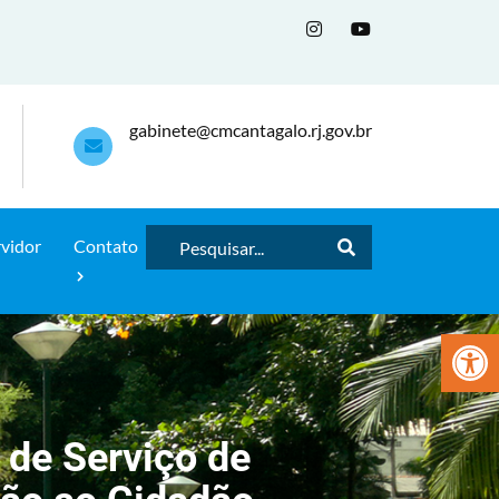
gabinete@cmcantagalo.rj.gov.br
rvidor
Contato
Abrir a
 de Serviço de