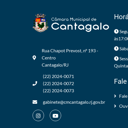
Horá
Segu
às17:0
Sába
Rua Chapot Prevost, nº 193 -
Centro
Sess
Cantagalo/RJ
Quintas
(22) 2024-0071
Fale
(22) 2024-0072
(22) 2024-0073
Fale
gabinete@cmcantagalo.rj.gov.br
Ouv