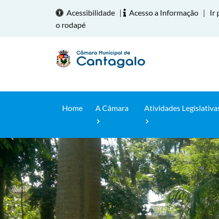
Acessibilidade
|
Acesso a Informação
|
Ir 
o rodapé
Home
A Câmara
Atividades Legislativa