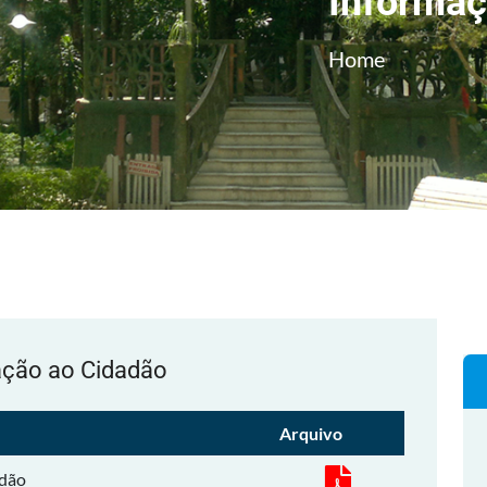
Informaç
Home
mação ao Cidadão
Arquivo
adão