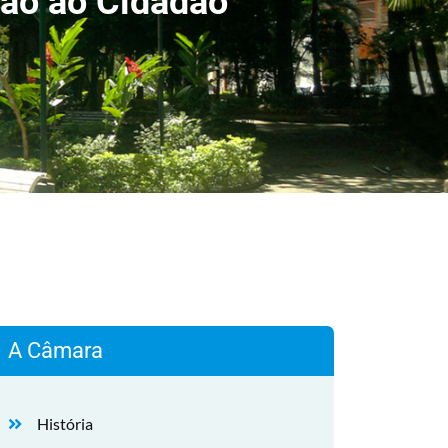
ão ao Cidadão
A Câmara
História