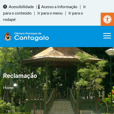
Acessibilidade
|
Acesso a Informação
|
Ir
Abrir a
para o conteúdo
|
Ir para o menu
|
Ir para o
rodapé
Reclamação
Home